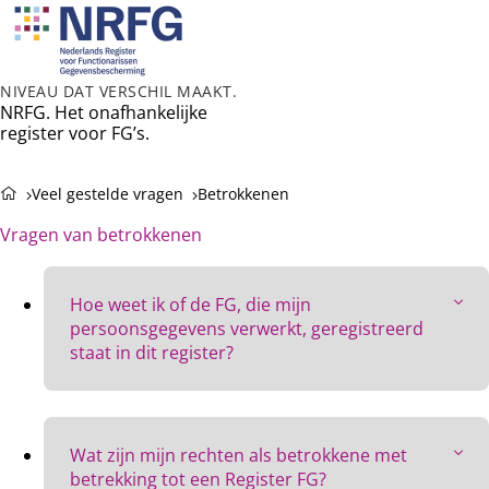
Ope
Zoeken
men
NIVEAU DAT VERSCHIL MAAKT.
NRFG. Het onafhankelijke
register voor FG’s.
Veel gestelde vragen
Betrokkenen
Vragen van betrokkenen
Hoe weet ik of de FG, die mijn
persoonsgegevens verwerkt, geregistreerd
staat in dit register?
Je kunt controleren of een FG is geregistreerd door
het raadplegen van openbare register op de
website
Wat zijn mijn rechten als betrokkene met
van NRFG
. Door het intoetsen van de naam en het
betrekking tot een Register FG?
nummer van de Register-FG, wordt getoond of de FG