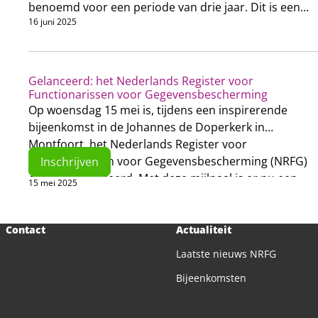
benoemd voor een periode van drie jaar. Dit is een
16 juni 2025
belangrijke stap in het opbouwproces van de
stichting.
Gelanceerd: het Nederlands Register voor
Functionarissen voor Gegevensbescherming
Op woensdag 15 mei is, tijdens een inspirerende
bijeenkomst in de Johannes de Doperkerk in
Montfoort, het Nederlands Register voor
Functionarissen voor Gegevensbescherming (NRFG)
Inschrijven
officieel gelanceerd. Met deze mijlpaal is er nu een
15 mei 2025
onafhankelijk, openbaar register waar
Functionarissen voor Gegevensbescherming (FG’s)
zich in kunnen schrijven en hun vakbekwaamheid
Contact
Actualiteit
aantoonbaar kunnen maken. Inschrijven kan
hier
via
Laatste nieuws NRFG
de website.
Bijeenkomsten