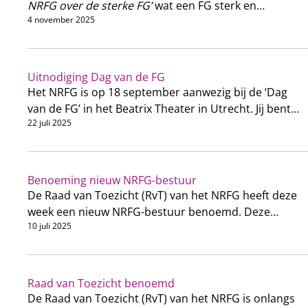
NRFG over de sterke FG’
wat een FG sterk en
4 november 2025
onafhankelijk maakt en welke rol het NRFG daarin
speelt.
Uitnodiging Dag van de FG
Het NRFG is op 18 september aanwezig bij de ‘Dag
van de FG’ in het Beatrix Theater in Utrecht. Jij bent
22 juli 2025
van harte welkom je aan te melden.
Benoeming nieuw NRFG-bestuur
De Raad van Toezicht (RvT) van het NRFG heeft deze
week een nieuw NRFG-bestuur benoemd. Deze
10 juli 2025
vervangt het interm-bestuur.
Raad van Toezicht benoemd
De Raad van Toezicht (RvT) van het NRFG is onlangs