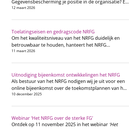
Gegevensbescherming je positie in de organisatie? En
12 maart 2026
hoe zorg je voor een effectieve samenwerking met
bestuurders? Tijdens dit evenement gaan we samen
met vakgenoten en experts uit het veld in gesprek
over het thema ‘
de FG en de bestuurder
’.
Toelatingseisen en gedragscode NRFG
Om het kwaliteitsniveau van het NRFG duidelijk en
betrouwbaar te houden, hanteert het NRFG
11 maart 2026
toelatingseisen en een gedragscode. Deze vormen
samen de basis van het register.
Uitnodiging bijeenkomst ontwikkelingen het NRFG
Als bestuur van het NRFG nodigen wij je uit voor een
online bijeenkomst over de toekomstplannen van het
10 december 2025
NRFG.
Webinar ‘Het NRFG over de sterke FG’
Ontdek op 11 november 2025 in het webinar
‘Het